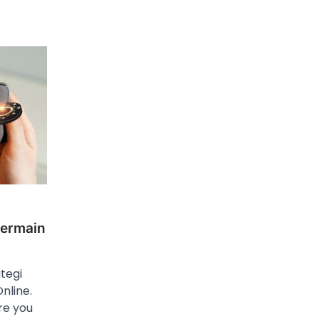
:
Bermain
ategi
nline.
re you