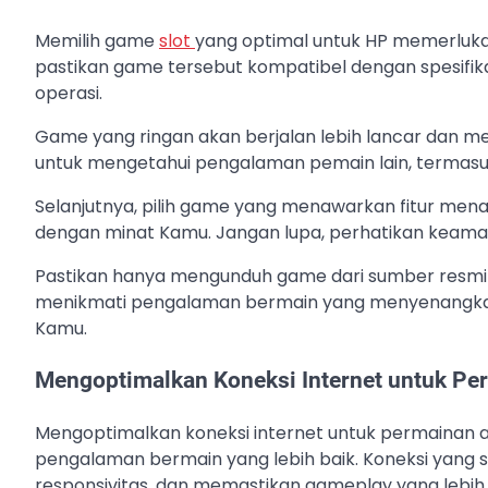
Memilih game
slot
yang optimal untuk HP memerluka
pastikan game tersebut kompatibel dengan spesifika
operasi.
Game yang ringan akan berjalan lebih lancar dan meng
untuk mengetahui pengalaman pemain lain, termasuk k
Selanjutnya, pilih game yang menawarkan fitur menar
dengan minat Kamu. Jangan lupa, perhatikan keamana
Pastikan hanya mengunduh game dari sumber resmi
menikmati pengalaman bermain yang menyenangkan
Kamu.
Mengoptimalkan Koneksi Internet untuk Pe
Mengoptimalkan koneksi internet untuk permainan a
pengalaman bermain yang lebih baik. Koneksi yang 
responsivitas, dan memastikan gameplay yang lebih