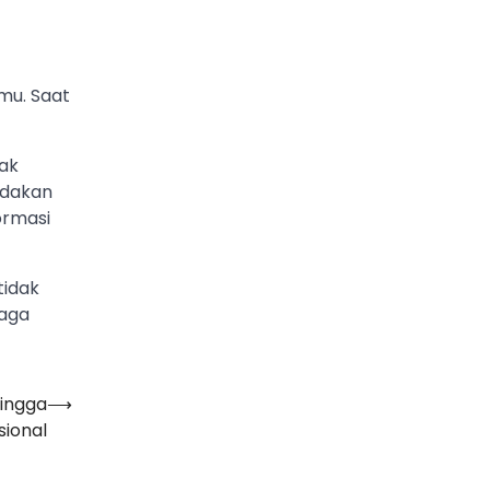
mu. Saat
dak
ndakan
ormasi
tidak
jaga
hingga
⟶
sional