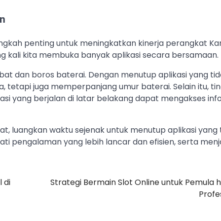
an
langkah penting untuk meningkatkan kinerja perangkat Ka
g kali kita membuka banyak aplikasi secara bersamaan.
at dan boros baterai. Dengan menutup aplikasi yang ti
 tetapi juga memperpanjang umur baterai. Selain itu, ti
si yang berjalan di latar belakang dapat mengakses inf
at, luangkan waktu sejenak untuk menutup aplikasi yang 
ati pengalaman yang lebih lancar dan efisien, serta men
 di
Strategi Bermain Slot Online untuk Pemula 
Profe