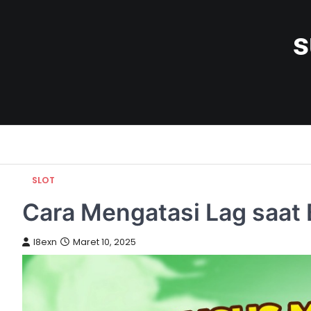
Skip
to
s
content
SLOT
Cara Mengatasi Lag saat 
l8exn
Maret 10, 2025