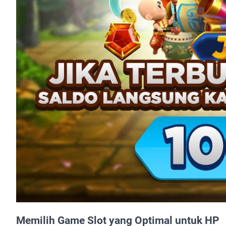
Memilih Game Slot yang Optimal untuk HP