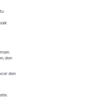
tu
baik
main.
n, dan
ncar dan
tis.