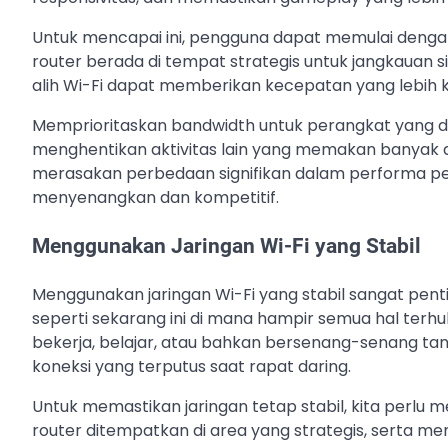
Untuk mencapai ini, pengguna dapat memulai denga
router berada di tempat strategis untuk jangkauan si
alih Wi-Fi dapat memberikan kecepatan yang lebih k
Memprioritaskan bandwidth untuk perangkat yang 
menghentikan aktivitas lain yang memakan banyak d
merasakan perbedaan signifikan dalam performa p
menyenangkan dan kompetitif.
Menggunakan Jaringan Wi-Fi yang Stabil
Menggunakan jaringan Wi-Fi yang stabil sangat pentin
seperti sekarang ini di mana hampir semua hal terhub
bekerja, belajar, atau bahkan bersenang-senang tan
koneksi yang terputus saat rapat daring.
Untuk memastikan jaringan tetap stabil, kita perlu
router ditempatkan di area yang strategis, serta m