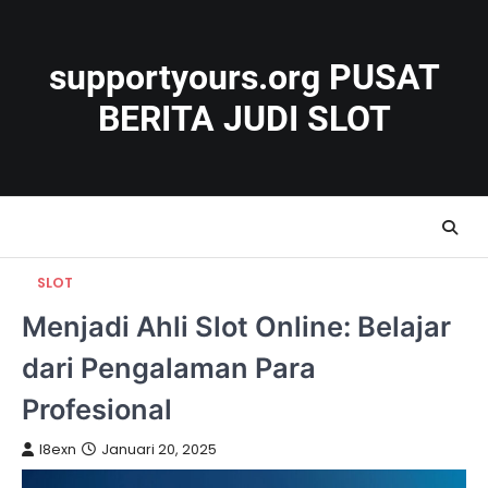
Skip
to
content
supportyours.org PUSAT
BERITA JUDI SLOT
SLOT
Menjadi Ahli Slot Online: Belajar
dari Pengalaman Para
Profesional
l8exn
Januari 20, 2025