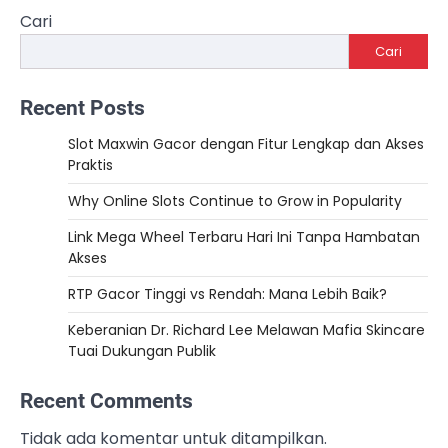
Cari
Cari
Recent Posts
Slot Maxwin Gacor dengan Fitur Lengkap dan Akses
Praktis
Why Online Slots Continue to Grow in Popularity
Link Mega Wheel Terbaru Hari Ini Tanpa Hambatan
Akses
RTP Gacor Tinggi vs Rendah: Mana Lebih Baik?
Keberanian Dr. Richard Lee Melawan Mafia Skincare
Tuai Dukungan Publik
Recent Comments
Tidak ada komentar untuk ditampilkan.