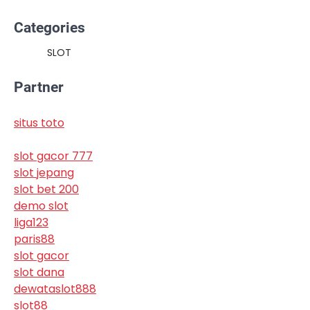
Categories
SLOT
Partner
situs toto
slot gacor 777
slot jepang
slot bet 200
demo slot
liga123
paris88
slot gacor
slot dana
dewataslot888
slot88