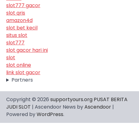
slot777 gacor
slot qris
amazon4d
slot bet kecil
situs slot
slot777
slot gacor hari ini
slot
slot online
link slot gacor
Partners
Copyright © 2026
supportyours.org PUSAT BERITA
JUDI SLOT
| Ascendoor News by
Ascendoor
|
Powered by
WordPress
.