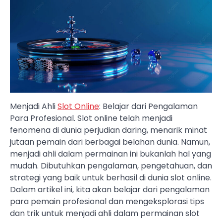
Menjadi Ahli
Slot Online
: Belajar dari Pengalaman
Para Profesional. Slot online telah menjadi
fenomena di dunia perjudian daring, menarik minat
jutaan pemain dari berbagai belahan dunia. Namun,
menjadi ahli dalam permainan ini bukanlah hal yang
mudah. Dibutuhkan pengalaman, pengetahuan, dan
strategi yang baik untuk berhasil di dunia slot online.
Dalam artikel ini, kita akan belajar dari pengalaman
para pemain profesional dan mengeksplorasi tips
dan trik untuk menjadi ahli dalam permainan slot