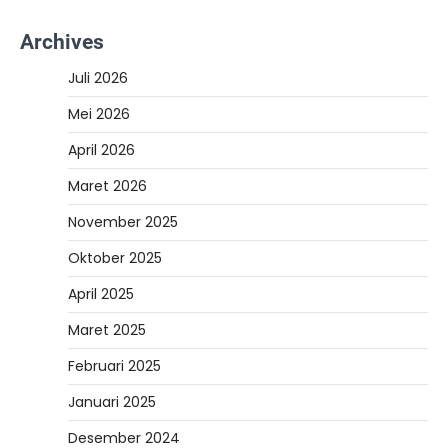
Archives
Juli 2026
Mei 2026
April 2026
Maret 2026
November 2025
Oktober 2025
April 2025
Maret 2025
Februari 2025
Januari 2025
Desember 2024